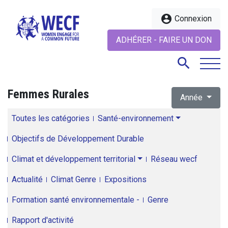
account_circle
Connexion
ADHÉRER - FAIRE UN DON
search
Femmes Rurales
Année
search
Toutes les catégories
Santé-environnement
Objectifs de Développement Durable
Climat et développement territorial
Réseau wecf
Actualité
Climat Genre
Expositions
Formation santé environnementale -
Genre
Rapport d'activité