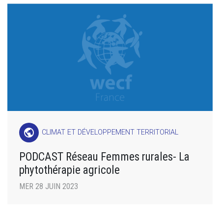
public
CLIMAT ET DÉVELOPPEMENT TERRITORIAL
PODCAST Réseau Femmes rurales- La
phytothérapie agricole
MER 28 JUIN 2023