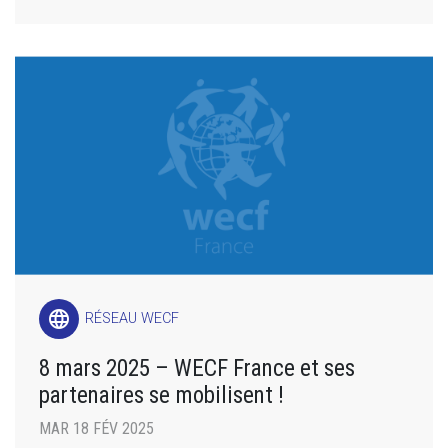
language
RÉSEAU WECF
8 mars 2025 – WECF France et ses
partenaires se mobilisent !
MAR 18 FÉV 2025