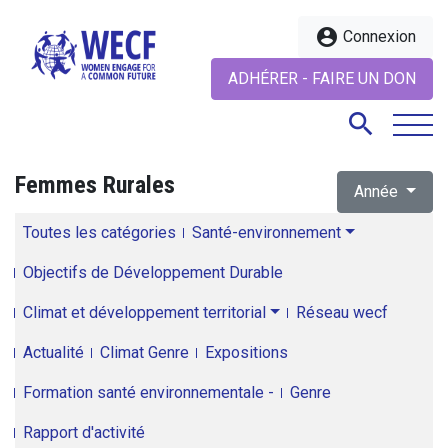
account_circle
Connexion
ADHÉRER - FAIRE UN DON
search
Femmes Rurales
Année
search
Toutes les catégories
Santé-environnement
Objectifs de Développement Durable
Climat et développement territorial
Réseau wecf
Actualité
Climat Genre
Expositions
Formation santé environnementale -
Genre
Rapport d'activité