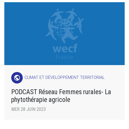
public
CLIMAT ET DÉVELOPPEMENT TERRITORIAL
PODCAST Réseau Femmes rurales- La
phytothérapie agricole
MER 28 JUIN 2023