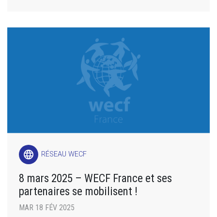
language
RÉSEAU WECF
8 mars 2025 – WECF France et ses
partenaires se mobilisent !
MAR 18 FÉV 2025