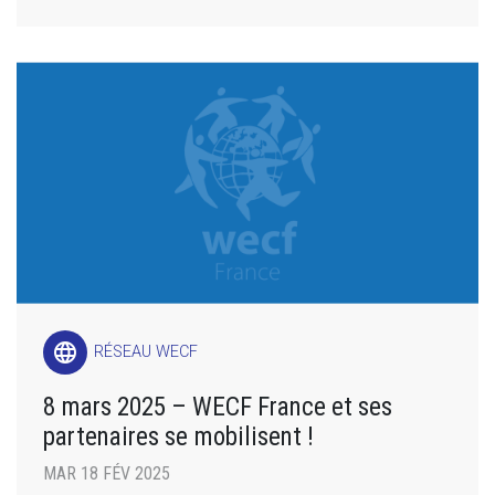
language
RÉSEAU WECF
8 mars 2025 – WECF France et ses
partenaires se mobilisent !
MAR 18 FÉV 2025