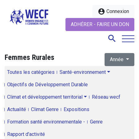
account_circle
Connexion
ADHÉRER - FAIRE UN DON
search
Femmes Rurales
Année
search
Toutes les catégories
Santé-environnement
Objectifs de Développement Durable
Climat et développement territorial
Réseau wecf
Actualité
Climat Genre
Expositions
Formation santé environnementale -
Genre
Rapport d'activité