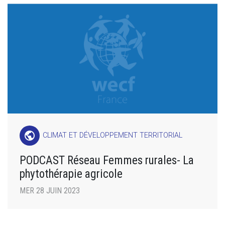
public
CLIMAT ET DÉVELOPPEMENT TERRITORIAL
PODCAST Réseau Femmes rurales- La
phytothérapie agricole
MER 28 JUIN 2023