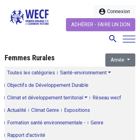
account_circle
Connexion
ADHÉRER - FAIRE UN DON
search
Femmes Rurales
Année
search
Toutes les catégories
Santé-environnement
Objectifs de Développement Durable
Climat et développement territorial
Réseau wecf
Actualité
Climat Genre
Expositions
Formation santé environnementale -
Genre
Rapport d'activité