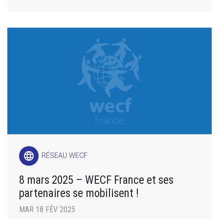
language
RÉSEAU WECF
8 mars 2025 – WECF France et ses
partenaires se mobilisent !
MAR 18 FÉV 2025