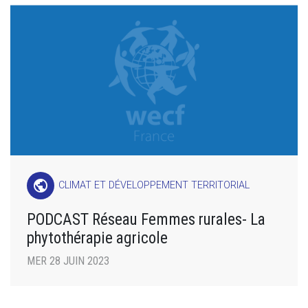
public
CLIMAT ET DÉVELOPPEMENT TERRITORIAL
PODCAST Réseau Femmes rurales- La
phytothérapie agricole
MER 28 JUIN 2023