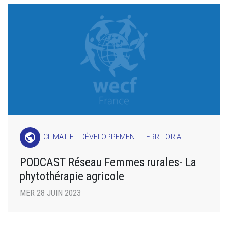
public
CLIMAT ET DÉVELOPPEMENT TERRITORIAL
PODCAST Réseau Femmes rurales- La
phytothérapie agricole
MER 28 JUIN 2023