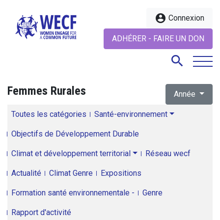
account_circle
Connexion
ADHÉRER - FAIRE UN DON
search
Femmes Rurales
Année
search
Toutes les catégories
Santé-environnement
Objectifs de Développement Durable
Climat et développement territorial
Réseau wecf
Actualité
Climat Genre
Expositions
Formation santé environnementale -
Genre
Rapport d'activité