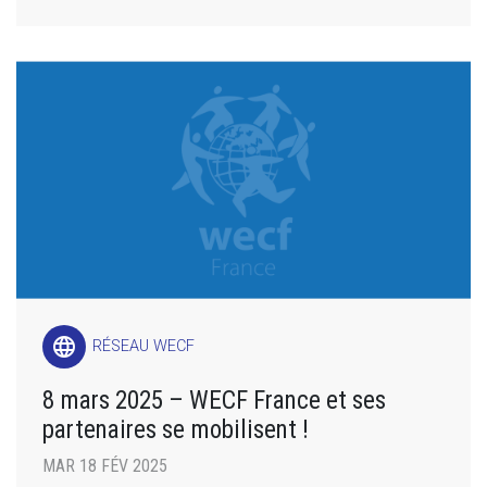
language
RÉSEAU WECF
8 mars 2025 – WECF France et ses
partenaires se mobilisent !
MAR 18 FÉV 2025