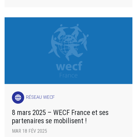
language
RÉSEAU WECF
8 mars 2025 – WECF France et ses
partenaires se mobilisent !
MAR 18 FÉV 2025