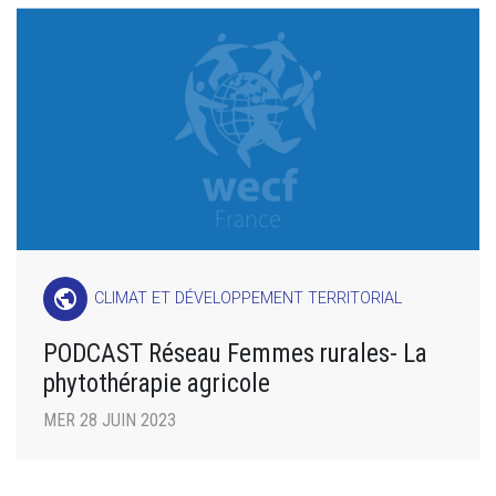
public
CLIMAT ET DÉVELOPPEMENT TERRITORIAL
PODCAST Réseau Femmes rurales- La
phytothérapie agricole
MER 28 JUIN 2023