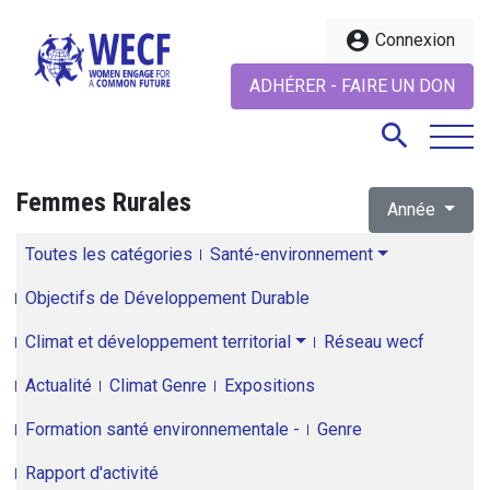
account_circle
Connexion
ADHÉRER - FAIRE UN DON
search
Femmes Rurales
Année
search
Toutes les catégories
Santé-environnement
Objectifs de Développement Durable
Climat et développement territorial
Réseau wecf
Actualité
Climat Genre
Expositions
Formation santé environnementale -
Genre
Rapport d'activité