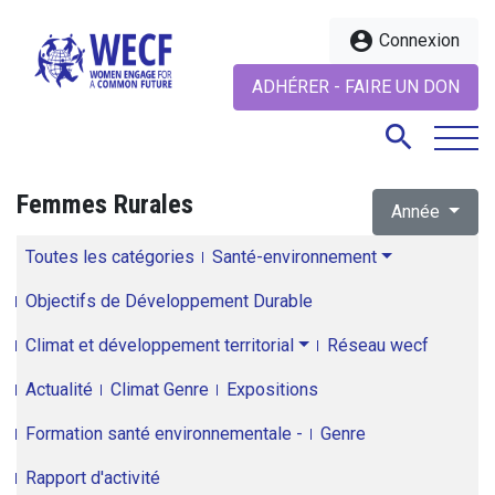
account_circle
Connexion
ADHÉRER - FAIRE UN DON
search
Femmes Rurales
Année
search
Toutes les catégories
Santé-environnement
Objectifs de Développement Durable
Climat et développement territorial
Réseau wecf
Actualité
Climat Genre
Expositions
Formation santé environnementale -
Genre
Rapport d'activité