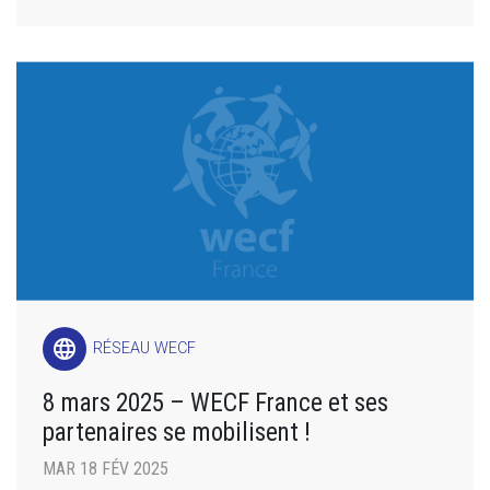
language
RÉSEAU WECF
8 mars 2025 – WECF France et ses
partenaires se mobilisent !
MAR 18 FÉV 2025