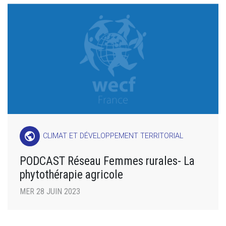
public
CLIMAT ET DÉVELOPPEMENT TERRITORIAL
PODCAST Réseau Femmes rurales- La
phytothérapie agricole
MER 28 JUIN 2023