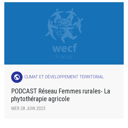
public
CLIMAT ET DÉVELOPPEMENT TERRITORIAL
PODCAST Réseau Femmes rurales- La
phytothérapie agricole
MER 28 JUIN 2023