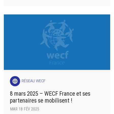
language
RÉSEAU WECF
8 mars 2025 – WECF France et ses
partenaires se mobilisent !
MAR 18 FÉV 2025