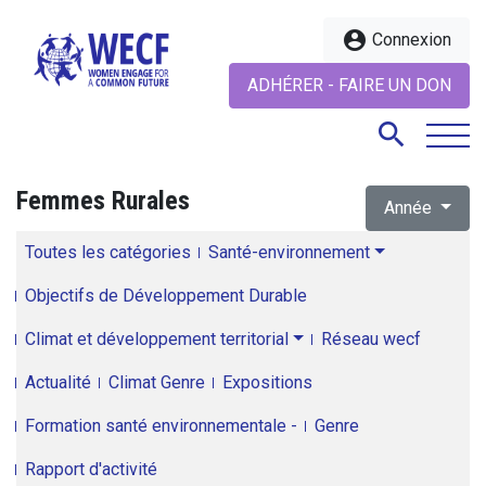
account_circle
Connexion
ADHÉRER - FAIRE UN DON
search
Femmes Rurales
Année
search
Toutes les catégories
Santé-environnement
Objectifs de Développement Durable
Climat et développement territorial
Réseau wecf
Actualité
Climat Genre
Expositions
Formation santé environnementale -
Genre
Rapport d'activité