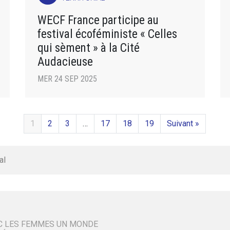
WECF France participe au
festival écoféministe « Celles
qui sèment » à la Cité
Audacieuse
MER 24 SEP 2025
1
2
3
…
17
18
19
Suivant »
al
C LES FEMMES UN MONDE