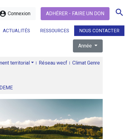
search
ccount_circle
Connexion
ADHÉRER - FAIRE UN DON
ACTUALITÉS
RESSOURCES
NOUS CONTACTER
Année
search
nt territorial
Réseau wecf
Climat Genre
ADEME