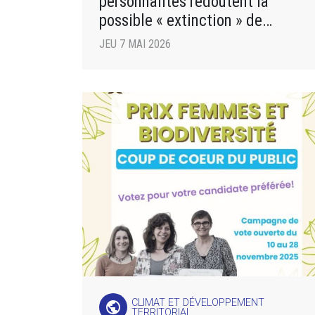
personnalités redoutent la
possible « extinction » de
l’ADEME, à cause d’une loi
JEU 7 MAI 2026
CLIMAT ET DÉVELOPPEMENT
public
TERRITORIAL