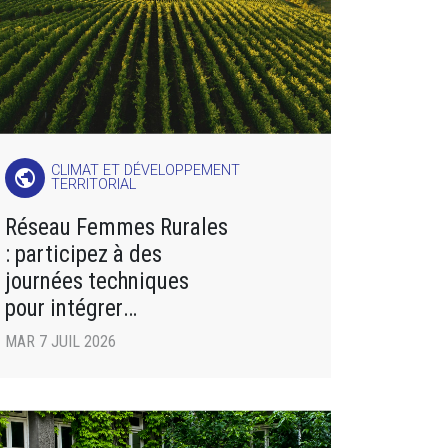
CLIMAT ET DÉVELOPPEMENT
public
TERRITORIAL
Réseau Femmes Rurales
: participez à des
journées techniques
pour intégrer
des pratiques agricoles
MAR 7 JUIL 2026
respectueuses de
l’environnement !