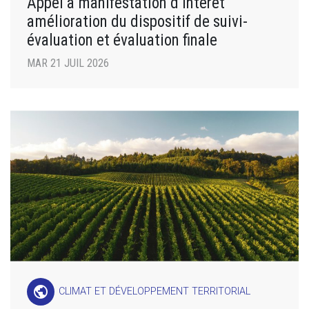
Appel à manifestation d’intérêt
amélioration du dispositif de suivi-
évaluation et évaluation finale
MAR 21 JUIL 2026
public
CLIMAT ET DÉVELOPPEMENT TERRITORIAL