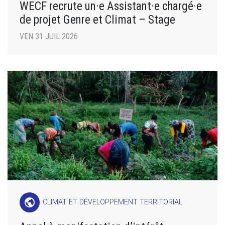
WECF recrute un·e Assistant·e chargé·e
de projet Genre et Climat – Stage
VEN 31 JUIL 2026
public
CLIMAT ET DÉVELOPPEMENT TERRITORIAL