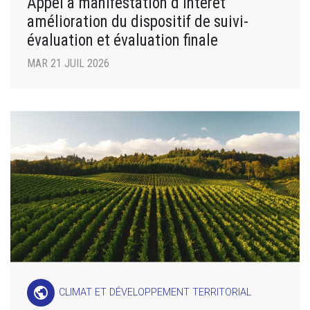
Appel à manifestation d’intérêt
amélioration du dispositif de suivi-
évaluation et évaluation finale
MAR 21 JUIL 2026
public
CLIMAT ET DÉVELOPPEMENT TERRITORIAL