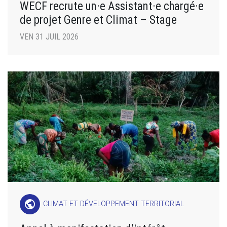
WECF recrute un·e Assistant·e chargé·e
de projet Genre et Climat – Stage
VEN 31 JUIL 2026
public
CLIMAT ET DÉVELOPPEMENT TERRITORIAL