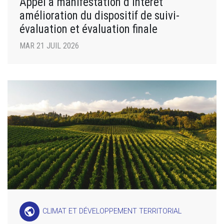
Appel à manifestation d’intérêt
amélioration du dispositif de suivi-
évaluation et évaluation finale
MAR 21 JUIL 2026
public
CLIMAT ET DÉVELOPPEMENT TERRITORIAL