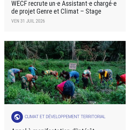
WECF recrute un·e Assistant·e chargé·e
de projet Genre et Climat – Stage
VEN 31 JUIL 2026
public
CLIMAT ET DÉVELOPPEMENT TERRITORIAL