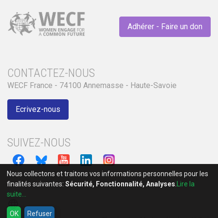
Adhérer - Faire un don
CONTACTEZ-NOUS
WECF France - 74100 Annemasse - Haute-Savoie
Ecrivez-nous
SUIVEZ-NOUS
Nous collectons et traitons vos informations personnelles pour les
finalités suivantes:
Sécurité, Fonctionnalité, Analyses
.
Lire la
suite...
language
OK
Refuser