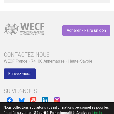
Adhérer - Faire un don
CONTACTEZ-NOUS
WECF France - 74100 Annemasse - Haute-Savoie
Ecrivez-nous
SUIVEZ-NOUS
Nous collectons et traitons vos informations personnelles pour les
finalités suivantes:
Sécurité, Fonctionnalité, Analyses
.
Lire la