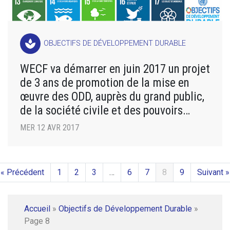
spa
OBJECTIFS DE DÉVELOPPEMENT DURABLE
WECF va démarrer en juin 2017 un projet
de 3 ans de promotion de la mise en
œuvre des ODD, auprès du grand public,
de la société civile et des pouvoirs
publics.
MER 12 AVR 2017
« Précédent
1
2
3
…
6
7
8
9
Suivant »
Accueil
»
Objectifs de Développement Durable
»
Page 8