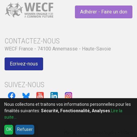
Adhérer - Faire un don
CONTACTEZ-NOUS
WECF France - 74100 Annemasse - Haute-Savoie
Ecrivez-nous
SUIVEZ-NOUS
Nous collectons et traitons vos informations personnelles pour les
finalités suivantes:
Sécurité, Fonctionnalité, Analyses
.
Lire la
suite...
language
OK
Refuser
-
-
Plan du site
Mentions légales
YoTech