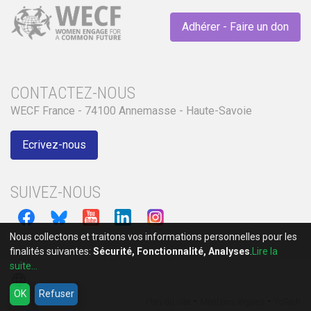
Adhérer - Faire un don
CONTACTEZ-NOUS
WECF France - 74100 Annemasse - Haute-Savoie
Ecrivez-nous
SUIVEZ-NOUS
Nous collectons et traitons vos informations personnelles pour les
finalités suivantes:
Sécurité, Fonctionnalité, Analyses
.
Lire la
suite...
language
OK
Refuser
-
-
Plan du site
Mentions légales
YoTech