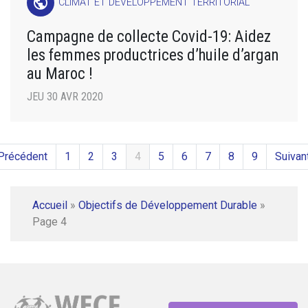
public
CLIMAT ET DÉVELOPPEMENT TERRITORIAL
Campagne de collecte Covid-19: Aidez
les femmes productrices d’huile d’argan
au Maroc !
JEU 30 AVR 2020
Précédent
1
2
3
4
5
6
7
8
9
Suivan
Accueil
»
Objectifs de Développement Durable
»
Page 4