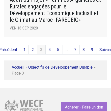
Rurales engagées pour le
Développement Economique Inclusif et
le Climat au Maroc- FAREDEIC»
VEN 18 SEP 2020
Précédent
1
2
3
4
5
…
7
8
9
Suivan
Accueil
»
Objectifs de Développement Durable
»
Page 3
Adhérer - Faire un don