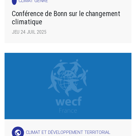
CLIMAT GENRE
Conférence de Bonn sur le changement
climatique
JEU 24 JUIL 2025
public
CLIMAT ET DÉVELOPPEMENT TERRITORIAL