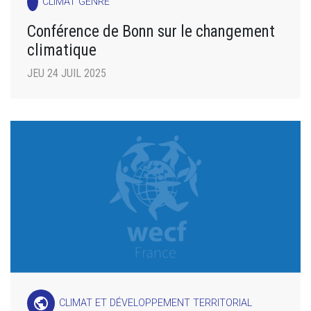
CLIMAT GENRE
Conférence de Bonn sur le changement
climatique
JEU 24 JUIL 2025
public
CLIMAT ET DÉVELOPPEMENT TERRITORIAL