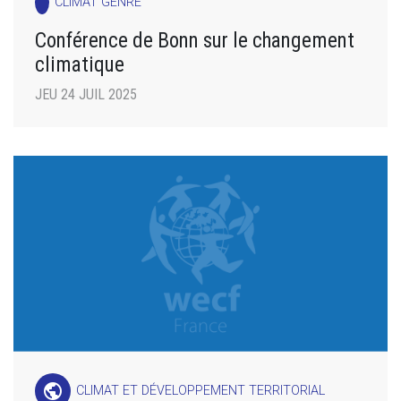
CLIMAT GENRE
Conférence de Bonn sur le changement
climatique
JEU 24 JUIL 2025
public
CLIMAT ET DÉVELOPPEMENT TERRITORIAL