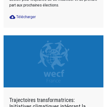
part aux prochaines élections.
cloud_download
Télécharger
Trajectoires transformatrices:
Initiatives climatiques intégrant la