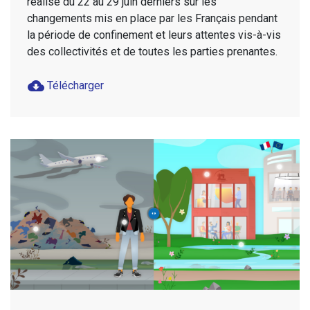
réalisé du 22 au 29 juin derniers sur les
changements mis en place par les Français pendant
la période de confinement et leurs attentes vis-à-vis
des collectivités et de toutes les parties prenantes.
cloud_download
Télécharger