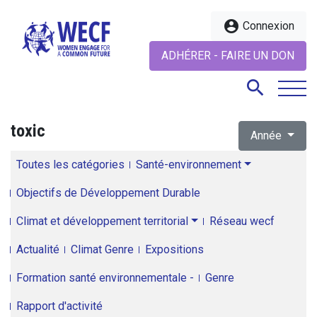
account_circle
Connexion
ADHÉRER - FAIRE UN DON
search
toxic
Année
search
Toutes les catégories
Santé-environnement
Objectifs de Développement Durable
Climat et développement territorial
Réseau wecf
Actualité
Climat Genre
Expositions
Formation santé environnementale -
Genre
Rapport d'activité