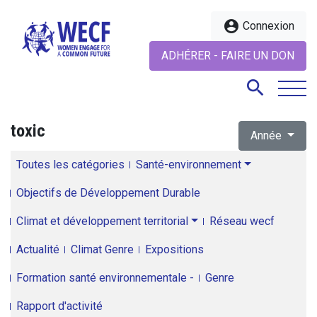
account_circle
Connexion
ADHÉRER - FAIRE UN DON
search
toxic
Année
search
Toutes les catégories
Santé-environnement
Objectifs de Développement Durable
Climat et développement territorial
Réseau wecf
Actualité
Climat Genre
Expositions
Formation santé environnementale -
Genre
Rapport d'activité