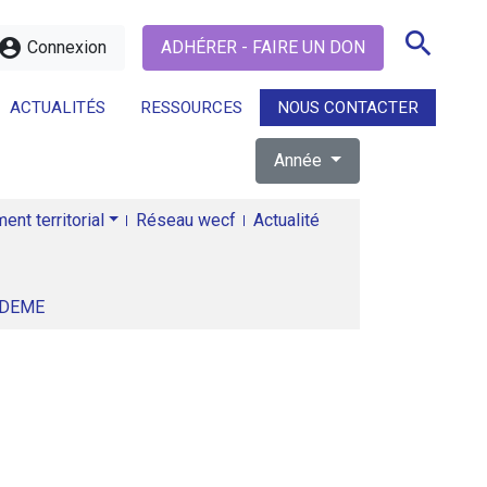
search
ccount_circle
Connexion
ADHÉRER - FAIRE UN DON
ACTUALITÉS
RESSOURCES
NOUS CONTACTER
Année
search
nt territorial
Réseau wecf
Actualité
ADEME