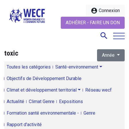
account_circle
Connexion
ADHÉRER - FAIRE UN DON
search
toxic
Année
search
Toutes les catégories
Santé-environnement
Objectifs de Développement Durable
Climat et développement territorial
Réseau wecf
Actualité
Climat Genre
Expositions
Formation santé environnementale -
Genre
Rapport d'activité