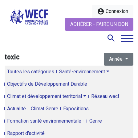
account_circle
Connexion
ADHÉRER - FAIRE UN DON
search
toxic
Année
search
Toutes les catégories
Santé-environnement
Objectifs de Développement Durable
Climat et développement territorial
Réseau wecf
Actualité
Climat Genre
Expositions
Formation santé environnementale -
Genre
Rapport d'activité