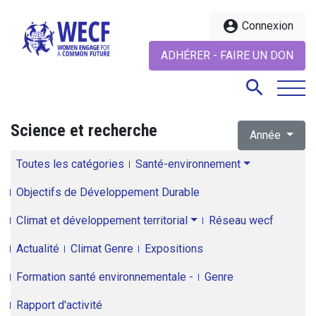
account_circle
Connexion
ADHÉRER - FAIRE UN DON
search
Science et recherche
Année
search
Toutes les catégories
Santé-environnement
Objectifs de Développement Durable
Climat et développement territorial
Réseau wecf
Actualité
Climat Genre
Expositions
Formation santé environnementale -
Genre
Rapport d'activité