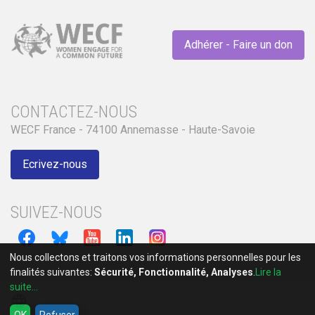
Adhérer - Faire un don
CONTACTEZ-NOUS
WECF France - 74100 Annemasse - Haute-Savoie
Ecrivez-nous
SUIVEZ-NOUS
Nous collectons et traitons vos informations personnelles pour les
finalités suivantes:
Sécurité, Fonctionnalité, Analyses
.
Lire la
suite...
language