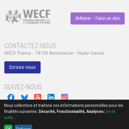
Adhérer - Faire un don
CONTACTEZ-NOUS
WECF France - 74100 Annemasse - Haute-Savoie
Ecrivez-nous
SUIVEZ-NOUS
Nous collectons et traitons vos informations personnelles pour les
finalités suivantes:
Sécurité, Fonctionnalité, Analyses
.
Lire la
suite...
language