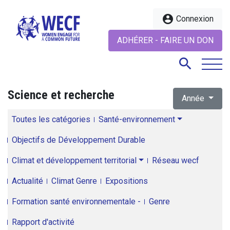
account_circle
Connexion
ADHÉRER - FAIRE UN DON
search
Science et recherche
Année
search
Toutes les catégories
Santé-environnement
Objectifs de Développement Durable
Climat et développement territorial
Réseau wecf
Actualité
Climat Genre
Expositions
Formation santé environnementale -
Genre
Rapport d'activité