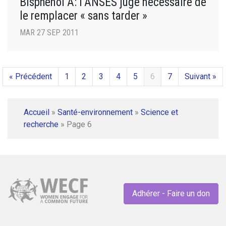
Bisphénol A: l’ANSES juge nécessaire de
le remplacer « sans tarder »
MAR 27 SEP 2011
« Précédent
1
2
3
4
5
6
7
Suivant »
Accueil
»
Santé-environnement
»
Science et
recherche
»
Page 6
Adhérer - Faire un don