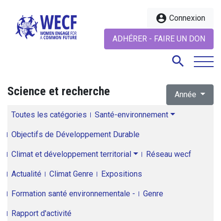
account_circle
Connexion
ADHÉRER - FAIRE UN DON
search
Science et recherche
Année
search
Toutes les catégories
Santé-environnement
Objectifs de Développement Durable
Climat et développement territorial
Réseau wecf
Actualité
Climat Genre
Expositions
Formation santé environnementale -
Genre
Rapport d'activité