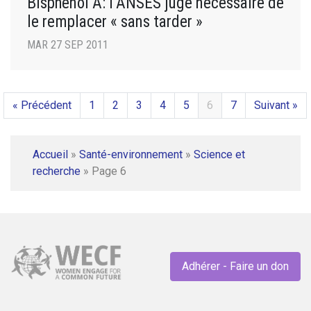
Bisphénol A: l’ANSES juge nécessaire de
le remplacer « sans tarder »
MAR 27 SEP 2011
« Précédent
1
2
3
4
5
6
7
Suivant »
Accueil
»
Santé-environnement
»
Science et
recherche
»
Page 6
Adhérer - Faire un don