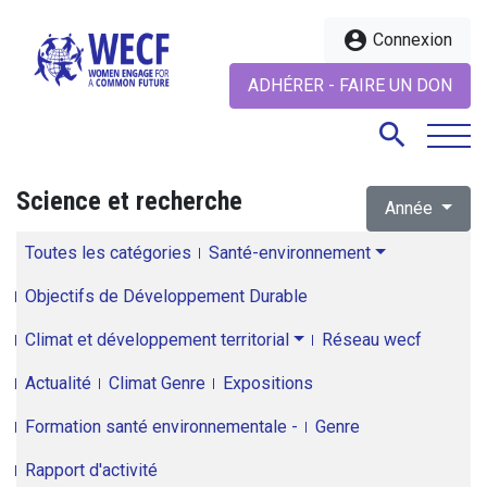
account_circle
Connexion
ADHÉRER - FAIRE UN DON
search
Science et recherche
Année
search
Toutes les catégories
Santé-environnement
Objectifs de Développement Durable
Climat et développement territorial
Réseau wecf
Actualité
Climat Genre
Expositions
Formation santé environnementale -
Genre
Rapport d'activité