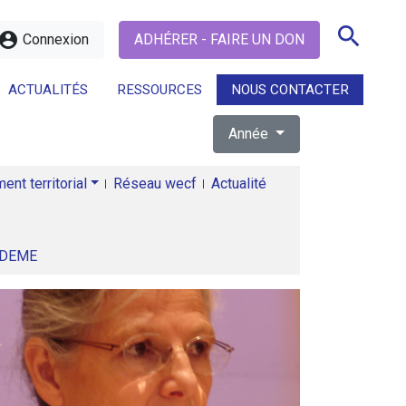
search
ccount_circle
Connexion
ADHÉRER - FAIRE UN DON
ACTUALITÉS
RESSOURCES
NOUS CONTACTER
Année
search
nt territorial
Réseau wecf
Actualité
ADEME