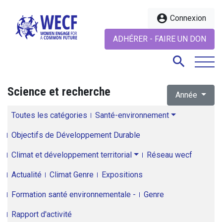
account_circle
Connexion
ADHÉRER - FAIRE UN DON
search
Science et recherche
Année
search
Toutes les catégories
Santé-environnement
Objectifs de Développement Durable
Climat et développement territorial
Réseau wecf
Actualité
Climat Genre
Expositions
Formation santé environnementale -
Genre
Rapport d'activité