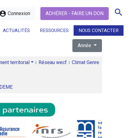
search
ccount_circle
Connexion
ADHÉRER - FAIRE UN DON
ACTUALITÉS
RESSOURCES
NOUS CONTACTER
Année
search
nt territorial
Réseau wecf
Climat Genre
ADEME