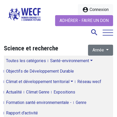
account_circle
Connexion
ADHÉRER - FAIRE UN DON
search
Science et recherche
Année
search
Toutes les catégories
Santé-environnement
Objectifs de Développement Durable
Climat et développement territorial
Réseau wecf
Actualité
Climat Genre
Expositions
Formation santé environnementale -
Genre
Rapport d'activité