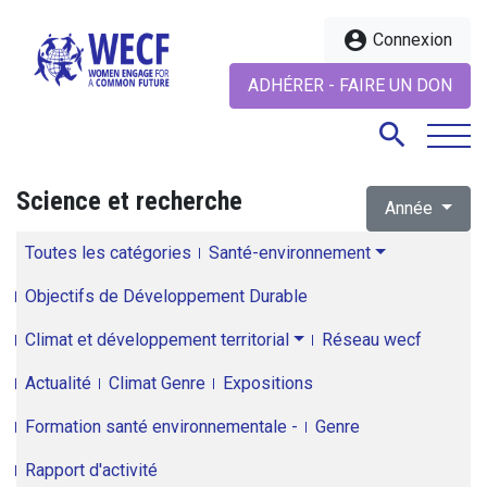
account_circle
Connexion
ADHÉRER - FAIRE UN DON
search
Science et recherche
Année
search
Toutes les catégories
Santé-environnement
Objectifs de Développement Durable
Climat et développement territorial
Réseau wecf
Actualité
Climat Genre
Expositions
Formation santé environnementale -
Genre
Rapport d'activité