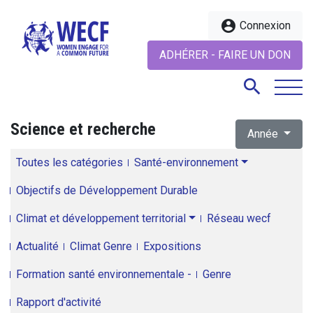
account_circle
Connexion
ADHÉRER - FAIRE UN DON
search
Science et recherche
Année
search
Toutes les catégories
Santé-environnement
Objectifs de Développement Durable
Climat et développement territorial
Réseau wecf
Actualité
Climat Genre
Expositions
Formation santé environnementale -
Genre
Rapport d'activité