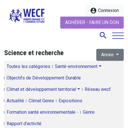
account_circle
Connexion
ADHÉRER - FAIRE UN DON
search
Science et recherche
Année
search
Toutes les catégories
Santé-environnement
Objectifs de Développement Durable
Climat et développement territorial
Réseau wecf
Actualité
Climat Genre
Expositions
Formation santé environnementale -
Genre
Rapport d'activité