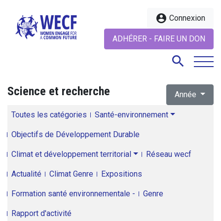
account_circle
Connexion
ADHÉRER - FAIRE UN DON
search
Science et recherche
Année
search
Toutes les catégories
Santé-environnement
Objectifs de Développement Durable
Climat et développement territorial
Réseau wecf
Actualité
Climat Genre
Expositions
Formation santé environnementale -
Genre
Rapport d'activité