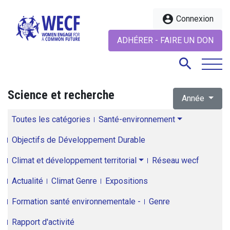
account_circle
Connexion
ADHÉRER - FAIRE UN DON
search
Science et recherche
Année
search
Toutes les catégories
Santé-environnement
Objectifs de Développement Durable
Climat et développement territorial
Réseau wecf
Actualité
Climat Genre
Expositions
Formation santé environnementale -
Genre
Rapport d'activité