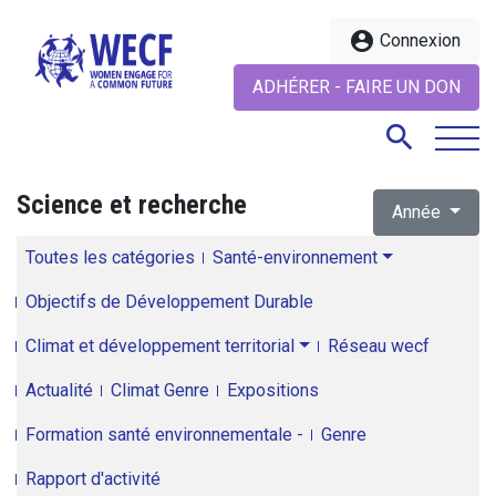
account_circle
Connexion
ADHÉRER - FAIRE UN DON
search
Science et recherche
Année
search
Toutes les catégories
Santé-environnement
Objectifs de Développement Durable
Climat et développement territorial
Réseau wecf
Actualité
Climat Genre
Expositions
Formation santé environnementale -
Genre
Rapport d'activité