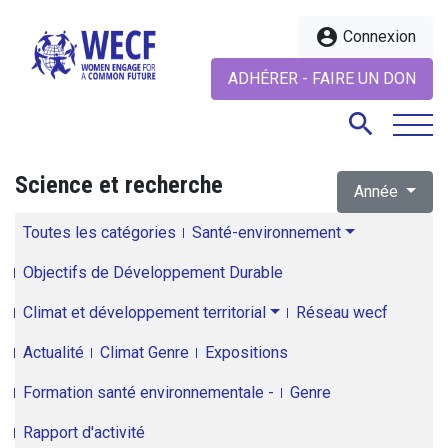
account_circle
Connexion
ADHÉRER - FAIRE UN DON
search
Science et recherche
Année
search
Toutes les catégories
Santé-environnement
Objectifs de Développement Durable
Climat et développement territorial
Réseau wecf
Actualité
Climat Genre
Expositions
Formation santé environnementale -
Genre
Rapport d'activité