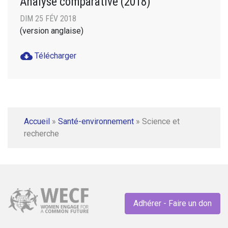
Analyse comparative (2018)
DIM 25 FÉV 2018
(version anglaise)
cloud_download
Télécharger
Accueil
»
Santé-environnement
»
Science et
recherche
Adhérer - Faire un don