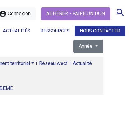
search
ccount_circle
Connexion
ADHÉRER - FAIRE UN DON
ACTUALITÉS
RESSOURCES
NOUS CONTACTER
Année
search
nt territorial
Réseau wecf
Actualité
ADEME