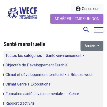
account_circle
Connexion
ADHÉRER - FAIRE UN DON
search
Santé menstruelle
Année
search
Toutes les catégories
Santé-environnement
Objectifs de Développement Durable
Climat et développement territorial
Réseau wecf
Climat Genre
Expositions
Formation santé environnementale -
Genre
Rapport d'activité