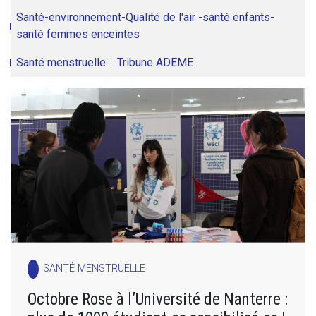
Santé-environnement-Qualité de l'air -santé enfants-
santé femmes enceintes
Santé menstruelle
Tribune ADEME
SANTÉ MENSTRUELLE
Octobre Rose à l’Université de Nanterre :