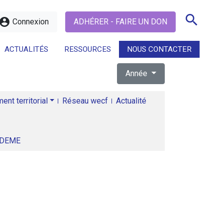
search
ccount_circle
Connexion
ADHÉRER - FAIRE UN DON
ACTUALITÉS
RESSOURCES
NOUS CONTACTER
Année
search
nt territorial
Réseau wecf
Actualité
ADEME