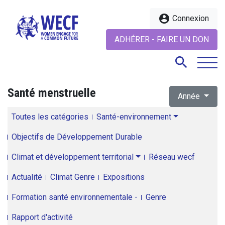
account_circle
Connexion
ADHÉRER - FAIRE UN DON
search
Santé menstruelle
Année
search
Toutes les catégories
Santé-environnement
Objectifs de Développement Durable
Climat et développement territorial
Réseau wecf
Actualité
Climat Genre
Expositions
Formation santé environnementale -
Genre
Rapport d'activité