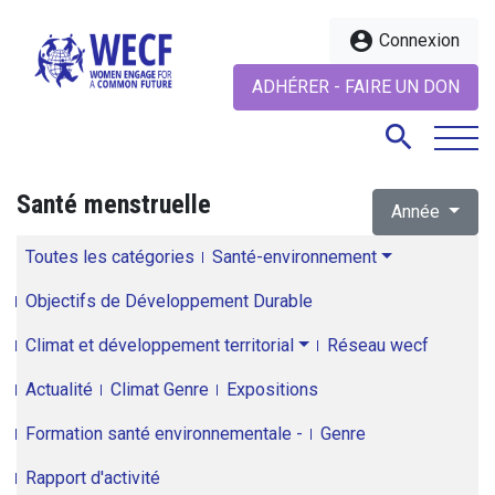
account_circle
Connexion
ADHÉRER - FAIRE UN DON
search
Santé menstruelle
Année
search
Toutes les catégories
Santé-environnement
Objectifs de Développement Durable
Climat et développement territorial
Réseau wecf
Actualité
Climat Genre
Expositions
Formation santé environnementale -
Genre
Rapport d'activité