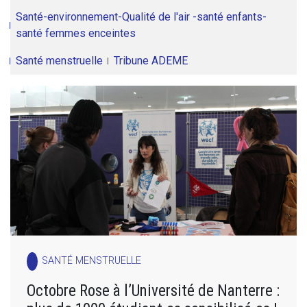
Santé-environnement-Qualité de l'air -santé enfants-
santé femmes enceintes
Santé menstruelle
Tribune ADEME
SANTÉ MENSTRUELLE
Octobre Rose à l’Université de Nanterre :