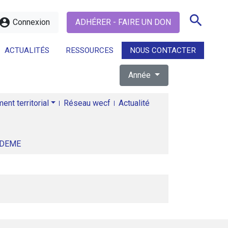
search
ccount_circle
Connexion
ADHÉRER - FAIRE UN DON
ACTUALITÉS
RESSOURCES
NOUS CONTACTER
Année
search
nt territorial
Réseau wecf
Actualité
ADEME