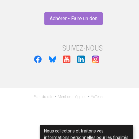
Adhérer - Faire un don
SUIVEZ-NOUS
-
-
Plan du site
Mentions légales
YoTech
Nous collectons et traitons vos
informations personnelles pour les finalités