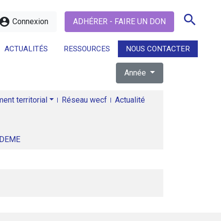
search
ccount_circle
Connexion
ADHÉRER - FAIRE UN DON
ACTUALITÉS
RESSOURCES
NOUS CONTACTER
Année
search
nt territorial
Réseau wecf
Actualité
ADEME