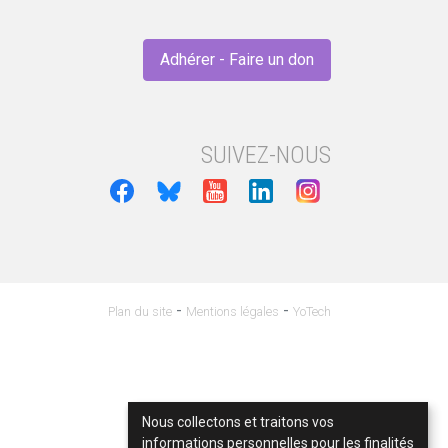
Adhérer - Faire un don
SUIVEZ-NOUS
-
-
Plan du site
Mentions légales
YoTech
Nous collectons et traitons vos
informations personnelles pour les finalités