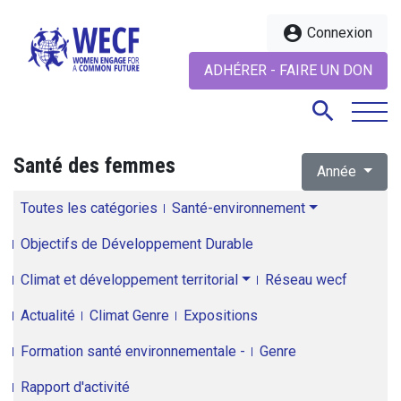
account_circle
Connexion
ADHÉRER - FAIRE UN DON
search
Santé des femmes
Année
search
Toutes les catégories
Santé-environnement
Objectifs de Développement Durable
Climat et développement territorial
Réseau wecf
Actualité
Climat Genre
Expositions
Formation santé environnementale -
Genre
Rapport d'activité